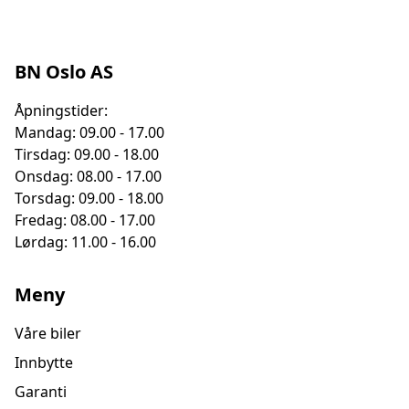
Vi tar innbytte på de fleste bilmerker og modeller.
Ved innbyttebil ønsker vi følgende informasjon:
- Registreringsnummer
BN Oslo AS
- Hvor langt har bilen kjørt
Åpningstider:
- Relevant utstyr/utstyrsgrad/andre
Mandag: 09.00 - 17.00
opplysninger/skader osv.
Tirsdag: 09.00 - 18.00
- Send gjerne bilde av bilen inn- og utvendig om du har.
Onsdag: 08.00 - 17.00
Torsdag: 09.00 - 18.00
Fredag: 08.00 - 17.00
Dette gir oss muligheten til å gi deg raskere og mer
Lørdag: 11.00 - 16.00
nøyaktig innbyttepris/mellomlegg
Meny
-------------------
Våre biler
Innbytte
Åpningstider sommer 2026:
Garanti