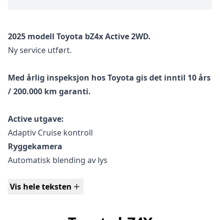
2025 modell Toyota bZ4x Active 2WD.
Ny service utført.
Med årlig inspeksjon hos Toyota gis det inntil 10 års
/ 200.000 km garanti.
Active utgave:
Adaptiv Cruise kontroll
Ryggekamera
Automatisk blending av lys
Skiltgjenkjenning
Vis hele teksten
Apple CarPlay
DAB+
Varme i ratt