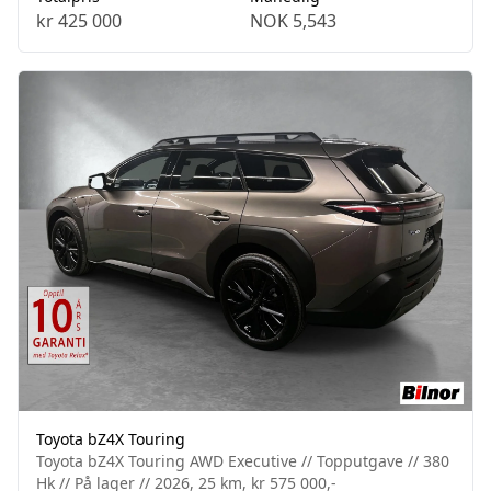
kr 425 000
NOK 5,543
Toyota bZ4X Touring
Toyota bZ4X Touring AWD Executive // Topputgave // 380
Hk // På lager // 2026, 25 km, kr 575 000,-