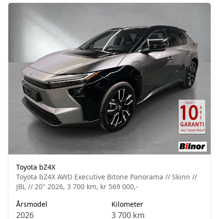
Toyota bZ4X
Toyota bZ4X AWD Executive Bitone Panorama // Skinn //
JBL // 20" 2026, 3 700 km, kr 569 000,-
Årsmodel
Kilometer
2026
3 700 km