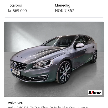
Totalpris
Månedlig
kr 569 000
NOK 7,367
Volvo V60
Volvo V60 D6 AWD // Plug-In Hybrid // Summum //